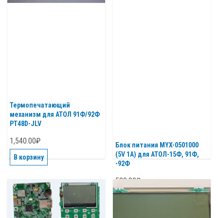
Термопечатающий
механизм для АТОЛ 91Ф/92Ф
PT48D-JLV
1,540.00
₽
Блок питания MYX-0501000
(5V 1A) для АТОЛ-15Ф, 91Ф,
В корзину
-92Ф
520.00
₽
Подробнее