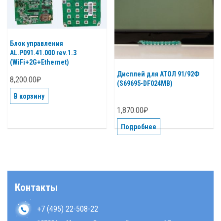
Блок управления
AL.P091.41.000 rev.1.3
(WiFi+2G+Ethernet)
Дисплей для АТОЛ 91/92Ф
8,200.00
₽
(S69695-DF024MB)
В корзину
1,870.00
₽
Подробнее
Контакты
+7 (495) 22-508-22