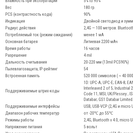
Влажность при эксплуатации
5% to 95%
Вес
180 гр.
PCS (контрастность кода)
90%
Индикация
Двойной светодиод и зум
Радиус действия
2,4G — 100 метров. Bluetoo
Потребляемый ток (режим ожидания)
менее 1 мА
Основная батарея
Литиевая 2200 мАч
Время работы
16 часов
Разрешение
4 mil
Дальность считывания
20-220 мм (13mil PCS90%)
Пылевлагозащита, IP-рейтинг
54
Встроенная память
520 000 символов ( ~ 40 00
1D: UPC-A; UPC-E; EAN-8; EA
Interleaved 2 of 5; Industrial
Поддерживаемые штрих-коды
Code 11; MSI; UK/Plessey ; 
Databar; GS1 Databar Limited
Поддерживаемые интерфейсы
USB, USB-VCP (2,4G и micro 
Диапазон рабочих температур
от -20℃ до 55℃
Режимы работы
2,4G, Bluetooth v 4.0, micro
Напряжение питания
5 вольт