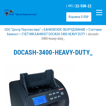
22-508-22
( 495 )
Корзина
0.00
₽
ООО "Центр Перспектива"
>
БАНКОВСКОЕ ОБОРУДОВАНИЕ
>
Счётчики
банкнот
>
СЧЕТЧИК БАНКНОТ DOCASH 3400 HEAVY DUTY
>
docash-
3400-heavy-duty_
DOCASH-3400-HEAVY-DUTY_