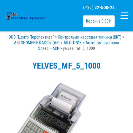
22-508-22
( 495 )
Корзина
0.00
₽
ООО "Центр Перспектива"
>
Контрольно-кассовая техника (ККТ)
>
АВТОНОМНЫЕ КАССЫ (АК)
>
АК ШТРИХ
>
Автономная касса
Элвес – МФ
>
yelves_mf_5_1000
YELVES_MF_5_1000