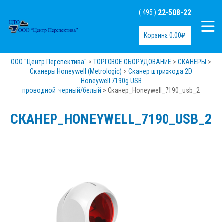
22-508-22
( 495 )
Корзина
0.00
₽
ООО "Центр Перспектива"
>
ТОРГОВОЕ ОБОРУДОВАНИЕ
>
СКАНЕРЫ
>
Сканеры Honeywell (Metrologic)
>
Сканер штрихкода 2D
Honeywell 7190g USB
проводной, черный/белый
>
Сканер_Honeywell_7190_usb_2
СКАНЕР_HONEYWELL_7190_USB_2