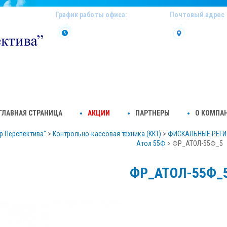
График работы офиса:
Почтовый адрес
Пн-Пт 10:00-18:00
127254, г.М
Огородный п
mail@mirkas
ГЛАВНАЯ СТРАНИЦА
АКЦИИ
ПАРТНЕРЫ
О КОМПА
р Перспектива"
>
Контрольно-кассовая техника (ККТ)
>
ФИСКАЛЬНЫЕ РЕГИ
Атол 55Ф
>
ФР_АТОЛ-55Ф_5
ФР_АТОЛ-55Ф_