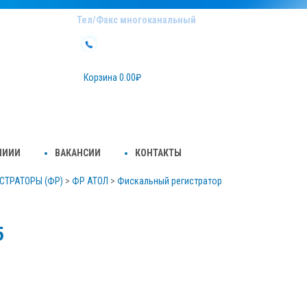
Тел/Факс многоканальный
осква,
22-508-22
( 495 )
роезд, д.17,
s.ru
Корзина
0.00
₽
НИИИ
ВАКАНСИИ
КОНТАКТЫ
СТРАТОРЫ (ФР)
>
ФР АТОЛ
>
Фискальный регистратор
5