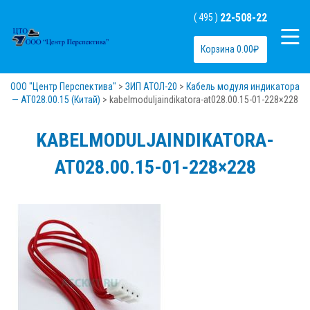
22-508-22
( 495 )
Корзина
0.00
₽
ООО "Центр Перспектива"
>
ЗИП АТОЛ-20
>
Кабель модуля индикатора
— AT028.00.15 (Китай)
>
kabelmoduljaindikatora-at028.00.15-01-228×228
KABELMODULJAINDIKATORA-
AT028.00.15-01-228×228