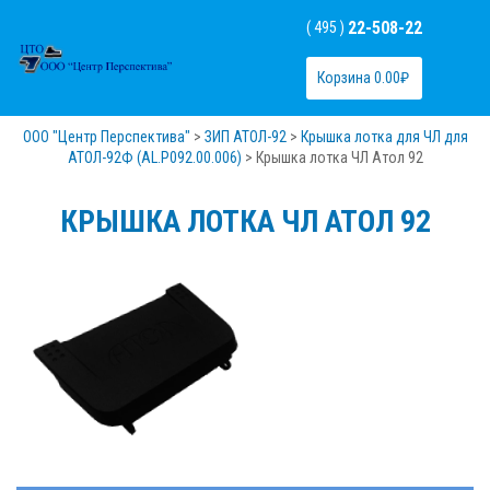
22-508-22
( 495 )
Корзина
0.00
₽
ООО "Центр Перспектива"
>
ЗИП АТОЛ-92
>
Крышка лотка для ЧЛ для
АТОЛ-92Ф (AL.P092.00.006)
>
Крышка лотка ЧЛ Атол 92
КРЫШКА ЛОТКА ЧЛ АТОЛ 92